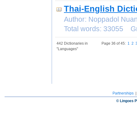
Thai-English Dict
Author: Noppadol Nu
Total words: 33055 G
442 Dictionaries in
Page 36 of 45:
1
2
"Languages"
Partnerships
© Lingoes P