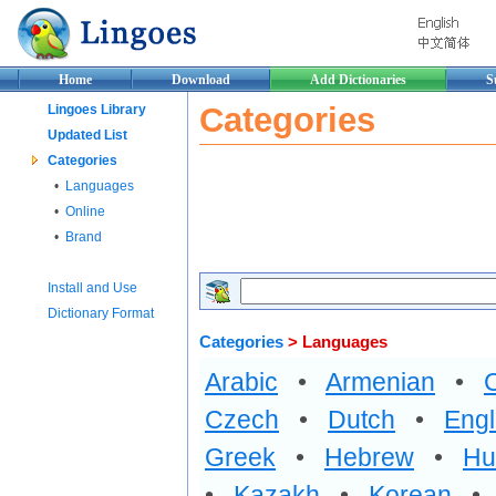
Home
Download
Add Dictionaries
S
Categories
Lingoes Library
Updated List
Categories
•
Languages
•
Online
•
Brand
Install and Use
Dictionary Format
Categories
> Languages
Arabic
•
Armenian
•
Czech
•
Dutch
•
Engl
Greek
•
Hebrew
•
Hu
•
Kazakh
•
Korean