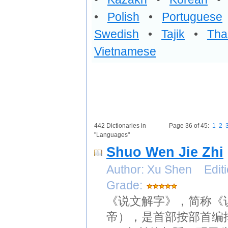
•
Polish
•
Portuguese
Swedish
•
Tajik
•
Tha
Vietnamese
442 Dictionaries in
Page 36 of 45:
1
2
"Languages"
Shuo Wen Jie Zhi
Author: Xu Shen Edit
Grade:
《说文解字》，简称《
帝），是首部按部首编